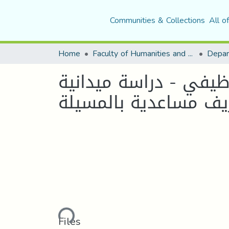
Communities & Collections
All o
Home
Faculty of Humanities and Social Sciences
Depar
وظيفي - دراسة ميدانية
Loading...
Files