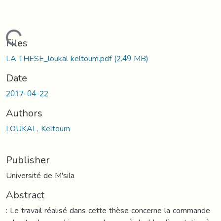
Loading...
Files
LA THESE_loukal keltoum.pdf
(2.49 MB)
Date
2017-04-22
Authors
LOUKAL, Keltoum
Publisher
Université de M'sila
Abstract
: Le travail réalisé dans cette thèse concerne la commande