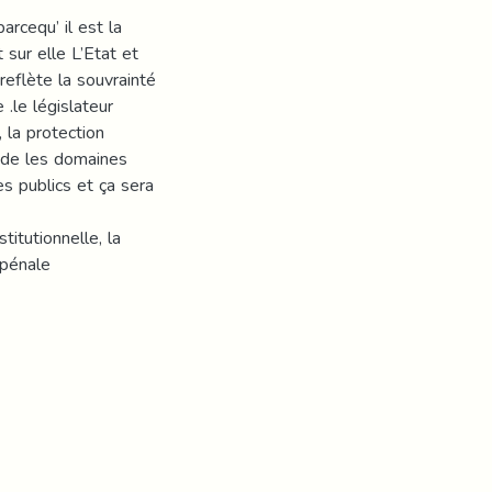
rcequ’ il est la
 sur elle L’Etat et
 reflète la souvrainté
 .le législateur
 la protection
il de les domaines
es publics et ça sera
titutionnelle, la
 pénale