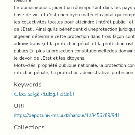
Résumé
Le domainepublic jouent un rôleimportant dans les pays pa
base de vie, et c’est unemoyen matériel capital qui compt
les collectivités locales pour atteindre l’intérêt public , et
de l’Etat , Ainsi qu’ils bénéficient d uneprotection juridique
algérien détermine cette protection dans trois façon sont,
administrative,et la protection pénal, et la protection civ
publics.En plus la protection constitutionnelledes domain
le devoir de l’Etat et les citoyens.
Mots-clés: propriété publique nationale, la protection cons
rotection pénale, La protection administrative, protection
Keywords
الأملاك الوطنية/ قواعد حماية
URI
https://depot.univ-msila.dz/handle/123456789/941
Collections