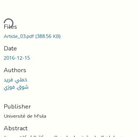
ding...
Files
Article_03.pdf
(388.56 KB)
Date
2016-12-15
Authors
خملي, فريد
شوق, فوزي
Publisher
Université de M'sila
Abstract