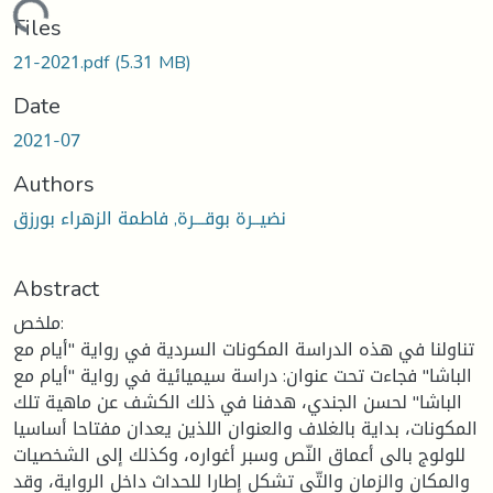
Loading...
Files
21-2021.pdf
(5.31 MB)
Date
2021-07
Authors
نضيــرة بوقـــرة, فاطمة الزهراء بورزق
Abstract
ملخص:
تناولنا في هذه الدراسة المكونات السردية في رواية "أيام مع
الباشا" فجاءت تحت عنوان: دراسة سيميائية في رواية "أيام مع
الباشا" لحسن الجندي، هدفنا في ذلك الكشف عن ماهية تلك
المكونات، بداية بالغلاف والعنوان اللذين يعدان مفتاحا أساسيا
للولوج بالى أعماق النّص وسبر أغواره، وكذلك إلى الشخصيات
والمكان والزمان والتّي تشكل إطارا للحداث داخل الرواية، وقد