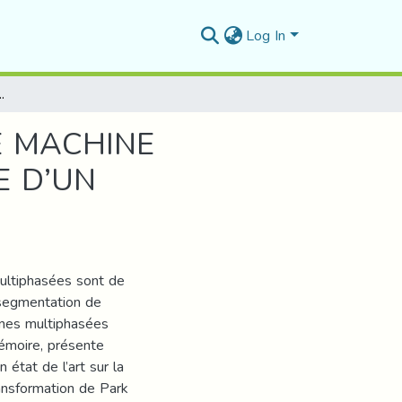
Log In
ASYNCHRONE DOUBLE ETOILE ‘MASDE’ A BASE D’UN RÉGULATEUR FLOU
E MACHINE
E D’UN
multiphasées sont de
e segmentation de
ines multiphasées
émoire, présente
état de l’art sur la
ansformation de Park