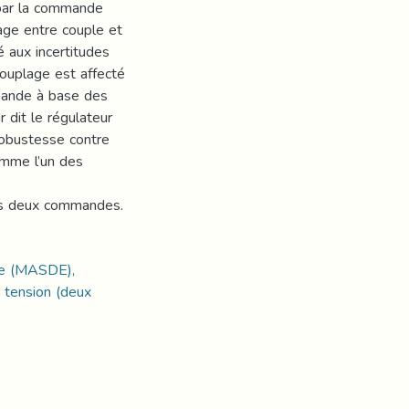
par la commande
age entre couple et
é aux incertitudes
couplage est affecté
mande à base des
r dit le régulateur
robustesse contre
omme l’un des
des deux commandes.
le (MASDE),
 tension (deux