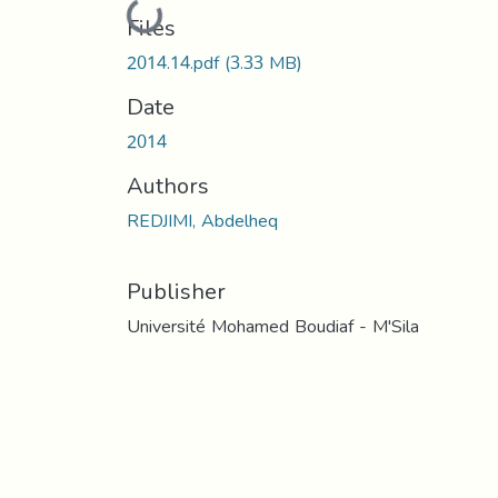
Loading...
Files
2014.14.pdf
(3.33 MB)
Date
2014
Authors
REDJIMI, Abdelheq
Publisher
Université Mohamed Boudiaf - M'Sila