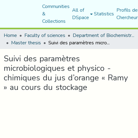
Communities
All of
Profils de
&
Statistics
DSpace
Chercheur
Collections
Home
Faculty of sciences
Department of Biochemistry and Microbiology
Master thesis
Suivi des paramètres microbiologiques et physico -chimiques du jus d’orange « Ramy » au cours du stockage
Suivi des paramètres
microbiologiques et physico -
chimiques du jus d’orange « Ramy
» au cours du stockage