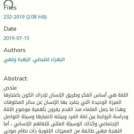
ding...
Files
232-2019
(2.08 MB)
Date
2019-07-15
Authors
الزهراء لقليطي, الزهرة ولهي
Abstract
ملخص:
اللغة هي أساس الفكر وطريق الإنسان لإدراك الكون باعتبارها
الميزة الوحيدة التي ينفرد بها الإنسان عن سائر المخلوقات
وهذا ما جعل العلماء منذ القدم يقرون بأهمية موضوع اللغة
ودراسة الروابط بين لغة الفرد وبيئته لاعتبارها وسيلة التواصل
الإجتماعي وكذلك الوسيلة المثلى للتفاهم الإنساني ، أما
اللهجة فهي طائفة من المميزات اللغوية ذات نظام صوتي