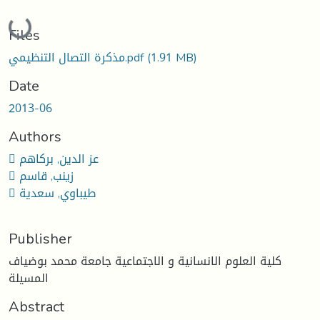
Loading...
Files
(1.91 MB)
مذكرة التصال التنظيمي.pdf
Date
2013-06
Authors
 عز الدين, بركاهم
 زينب, قاسم
 طيباوي, سعدية
Publisher
كلية العلوم الانسانية و الاجتماعية جامعة محمد بوضياف
المسيلة
Abstract