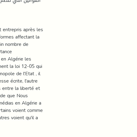
القوانين التي تنظم 
t entrepris après les
formes affectant la
ain nombre de
rtance
 en Algérie les
ent la loi 12-05 qui
opole de l'Etat , il
sse écrite, l'autre
entre la liberté et
étude que Nous
 médias en Algérie a
certains voient comme
tres voient qu'il a