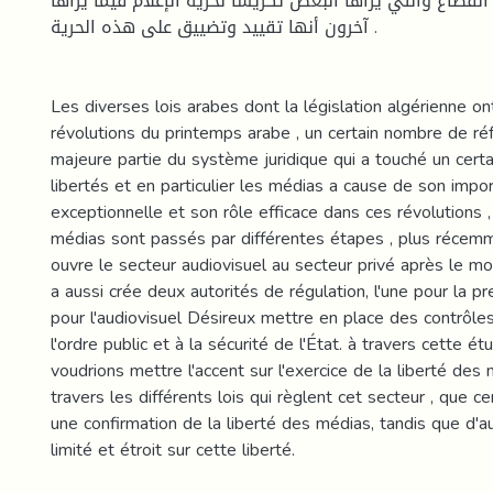
القطاع والتي يراها البعض تكريسا لحرية الإعلام فيما يراها
آخرون أنها تقييد وتضييق على هذه الحرية .
Les diverses lois arabes dont la législation algérienne on
révolutions du printemps arabe , un certain nombre de ré
majeure partie du système juridique qui a touché un cert
libertés et en particulier les médias a cause de son impo
exceptionnelle et son rôle efficace dans ces révolutions ,
médias sont passés par différentes étapes , plus récemm
ouvre le secteur audiovisuel au secteur privé après le mon
a aussi crée deux autorités de régulation, l'une pour la pre
pour l'audiovisuel Désireux mettre en place des contrôles 
l'ordre public et à la sécurité de l'État. à travers cette 
voudrions mettre l'accent sur l'exercice de la liberté des
travers les différents lois qui règlent cet secteur , que 
une confirmation de la liberté des médias, tandis que d'au
limité et étroit sur cette liberté.