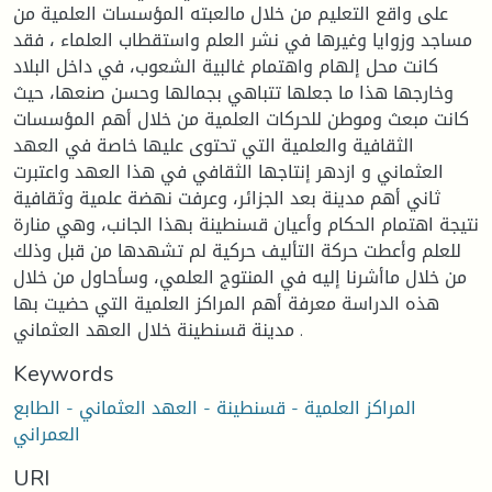
على واقع التعليم من خلال مالعبته المؤسسات العلمية من
مساجد وزوايا وغيرها في نشر العلم واستقطاب العلماء ، فقد
كانت محل إلهام واهتمام غالبية الشعوب، في داخل البلاد
وخارجها هذا ما جعلها تتباهي بجمالها وحسن صنعها، حيث
كانت مبعث وموطن للحركات العلمية من خلال أهم المؤسسات
الثقافية والعلمية التي تحتوى عليها خاصة في العهد
العثماني و ازدهر إنتاجها الثقافي في هذا العهد واعتبرت
ثاني أهم مدينة بعد الجزائر، وعرفت نهضة علمية وثقافية
نتيجة اهتمام الحكام وأعيان قسنطينة بهذا الجانب، وهي منارة
للعلم وأعطت حركة التأليف حركية لم تشهدها من قبل وذلك
من خلال ماأشرنا إليه في المنتوج العلمي، وسأحاول من خلال
هذه الدراسة معرفة أهم المراكز العلمية التي حضيت بها
مدينة قسنطينة خلال العهد العثماني .
Keywords
المراكز العلمية - قسنطينة - العهد العثماني - الطابع
العمراني
URI