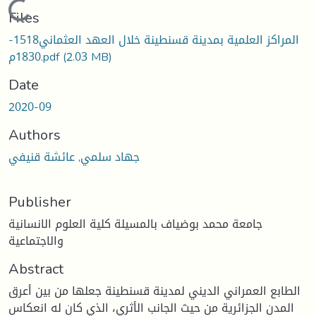
Loading...
Files
المراكز العلمية بمدينة قسنطينة خلال العهد العثماني1518-
(2.03 MB)
1830م.pdf
Date
2020-09
Authors
جهاد سلمي, عائشة قنيفي
Publisher
جامعة محمد بوضياف بالمسيلة كلية العلوم الانسانية
والاجتماعية
Abstract
الطابع العمراني الديني لمدينة قسنطينة جعلها من بين أعرق
المدن الجزائرية من حيث الجانب الأثري، الذي كان له انعكاس