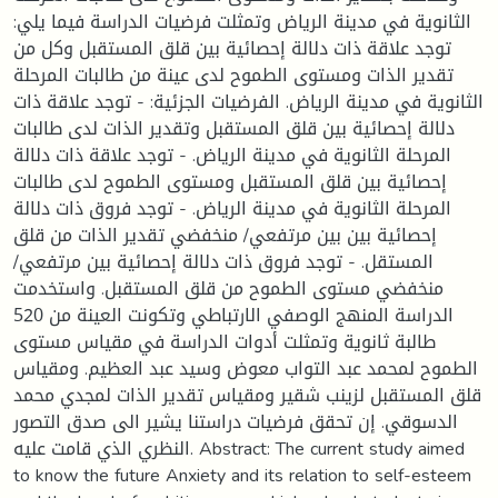
الثانوية في مدينة الرياض وتمثلت فرضيات الدراسة فيما يلي:
توجد علاقة ذات دلالة إحصائية بين قلق المستقبل وكل من
تقدير الذات ومستوى الطموح لدى عينة من طالبات المرحلة
الثانوية في مدينة الرياض. الفرضيات الجزئية: - توجد علاقة ذات
دلالة إحصائية بين قلق المستقبل وتقدير الذات لدى طالبات
المرحلة الثانوية في مدينة الرياض. - توجد علاقة ذات دلالة
إحصائية بين قلق المستقبل ومستوى الطموح لدى طالبات
المرحلة الثانوية في مدينة الرياض. - توجد فروق ذات دلالة
إحصائية بين بين مرتفعي/ منخفضي تقدير الذات من قلق
المستقل. - توجد فروق ذات دلالة إحصائية بين مرتفعي/
منخفضي مستوى الطموح من قلق المستقبل. واستخدمت
الدراسة المنهج الوصفي الارتباطي وتكونت العينة من 520
طالبة ثانوية وتمثلت أدوات الدراسة في مقياس مستوى
الطموح لمحمد عبد التواب معوض وسيد عبد العظيم. ومقياس
قلق المستقبل لزينب شقير ومقياس تقدير الذات لمجدي محمد
الدسوقي. إن تحقق فرضيات دراستنا يشير الى صدق التصور
النظري الذي قامت عليه. Abstract: The current study aimed
to know the future Anxiety and its relation to self-esteem