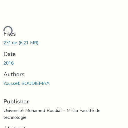
ding...
Files
231.rar
(6.21 MB)
Date
2016
Authors
Youssef, BOUDJEMAA
Publisher
Université Mohamed Boudiaf - M’sila Faculté de
technologie