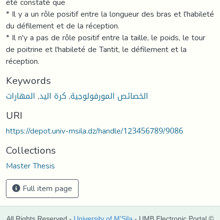
été constaté que
* Il y a un rôle positif entre la longueur des bras et l'habileté
du défilement et de la réception.
* Il n'y a pas de rôle positif entre la taille, le poids, le tour
de poitrine et l'habileté de Tantit, le défilement et la
réception.
Keywords
المهارات
,
كرة اليد
,
الخصائص المورفولوجية
URI
https://depot.univ-msila.dz/handle/123456789/9086
Collections
Master Thesis
Full item page
All Rights Reserved -
University of M'Sila
- UMB Electronic Portal ©