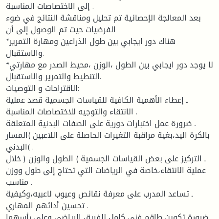
إلى الاختصاصات المناسبة .
بعد المعالجة الإحصائية تم تحليل ومناقشة النتائج في ضوء
الفرضيات حيث تم الوصول إلى أن
*هناك دور ايجابي بين طول الذراعين ومهارة التمرير
والاستقبال.
*لا يوجد دور ايجابي بين الطول ،الوزن ،محيط الصدر مع مهارتي
التنطيط والتمرير والاستقبال.
الاقتراحات و التوصيات:
ـ إعطاء الأهمية الكافية للقياسات الجسمية قصد عملية
الانتقاء والتوجيه للاختصاصات المناسبة .
ـ ضرورة عمل اختبارات دورية على الصفات البدنية المتعلقة
بالكرة اليد،بغية مراقبة التغيرات الحاصلة على اللاعبين )المسار
البدني( .
ـ التركيز على بعض القياسات الجسمية ) الطول والوزن ( خلال
عملية الانتقاء،خاصة في الرياضات التي تحتاج إلى طول ووزن
مناسب .
ـ تساعد المدرب على معرفة نقائص وعيوب لاعبيه،وكيفية
تحسين أدائهم المهاري .
ـ ضرورة تكوين طاقم فني كامل للفريق الرياضي وعلى رأسهما