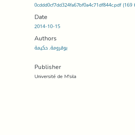
0cddd0cf7dd324fa67bf0a4c71df844c.pdf
(169 
Date
2014-10-15
Authors
بوقرومة, حكيمة
Publisher
Université de M'sila