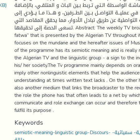
KB)
شـة الواسـطة الـتي تـربط بـين البـاث و المتلقـي، بالإضـافة
ي عمليــة التواصــل بــين الطــرفين، و هــذا مــا يــؤدي إلى
 التواصلية عن طريق تبادل الأدوار، مما يحقق المقاصد التي
تسعى الحصة إلى تحقيقها. Abstract: The weekly TV broadcast of “live
fatwa” that is presented by the Algerian TV throughout it
focuses on the mundane and the hereafter issues of Muslim
of the programme has its semiotic meaning and is really 
the Algerian TV and the linguistic group - a sign to the ind
his/ her society.The Tv programme mainly depends on or
imply other nonlinguistic elements that help the audience
understanding at times written text lacks . On the other 
also another medium that links the broadcaster to the rec
the role the phone has that often leads to a net by whic
communicate and role exchange can occur and therefore 
fulfill its purpose .
Keywords
semiotic-meaning-linguistic group-Discours- الخطاب-مجموعة لغوية- سميائية-
دلالة