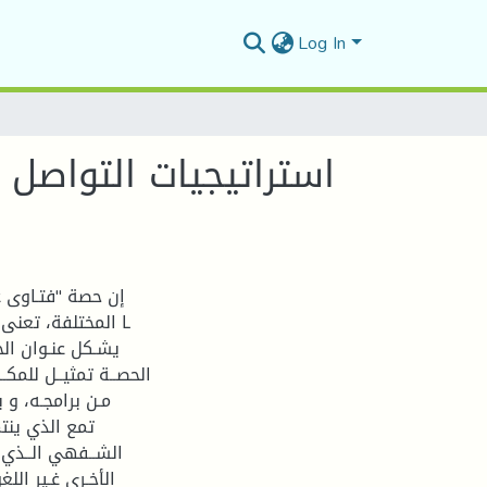
Log In
استراتيجيات التواصل 
إن حصة "فتـاوى عل
يشـكل عنـوان الحصـ
الحصــة تمثيــل للمكــ
مـن برامجـه، و ب
الشــفهي الــذي لـ
الأخـرى غـير الل