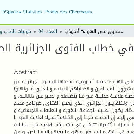
f DSpace
Statistics
Profils des Chercheurs
استراتيجيات التواصل في خطاب الفتوى الجزائرية الحصة التلفزيونية "فتاوى على الهواء" أنموذجا
العدد_04
حوليات الآداب و
في خطاب الفتوى الجزائرية الح
Abstract
ـى الهـواء" حصـة أسـبوعية تقـدمها التلفـزة الجزائريـة عـبر
قنواـا المختلفة، تعنى بشـؤون المسـلمين و قضـاياهم الدينيـة و الدنيويـة، و
ة علاقــة جدليــة مــع مــا يتضــمنه و يعــبر عــن دلالاتــه، و
ان وللتلفزيــون الجزائـري الـذي يعتـبر الفتـاوى كبرنـامج مهـم
ـذلك يكـون تمثـيلا للجماعـة اللغوية و للعلاقات الاجتماعية و
تمثيلا لعلاقة الفرد باتمع الذي ينتمي إليه. إن الحصــة تلجــأ إلى الكــلام
ـه مزايــا كثــيرة، تتمثــل في مشــاركة العديـد مـن الـدلالات
غويـة في إفهـام السـامع، و هـو مـا يفتقـر إليـه الـنص، و مـن