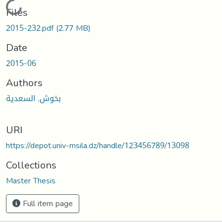
Loading...
Files
2015-232.pdf
(2.77 MB)
Date
2015-06
Authors
بخوش, السعدية
URI
https://depot.univ-msila.dz/handle/123456789/13098
Collections
Master Thesis
Full item page