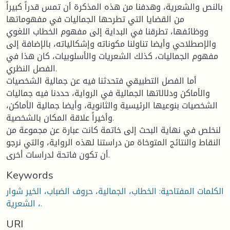
بالنص والشعرية، وهدفنا من هذه المذكرة أن تمس قدراً كبيراً
من القضايا التي تطرحها الجماليات في مفهوماتها
ووظائفها، تطرقنا في البداية إلى مفهوم الخطاب اللغوي
والإصطلاحي وأيضا تناولنا مكوناته وإشكالياته، بالإضافة إلى
مفهوم الجماليات، كذلك الشعريات والأسلوبيات، كان هذا في
الفصل النظري.
أما الفصل التطبيقي فتحدثنا فيه عن جمالية الشخصيات
والأماكن ودلالاتها الجمالية في الرواية، حددنا فيه جماليات
الشخصيات بنوعيها الرئيسية والثانوية، وأيضا جمالية الأماكن،
وأخيراً علاقة المكان بالشخصية.
لنخلص في نهاية البحث إلى خاتمة كانت عبارة عن مجموعة من
النقاط والنتائج المتوخاة من دراستنا لهذه الرواية، والتي نرجو
أن تكون فاتحة لدراسات أخرى.
Keywords
الكلمات المفتاحية: الخطاب، الجمالية، حروف الضباب، الخير شوار
، الشعرية.
URI