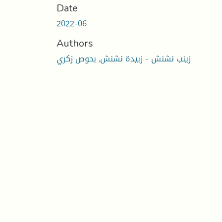
Date
2022-06
Authors
زينب نشنش - زبيدة نشنش, بحوص زكري