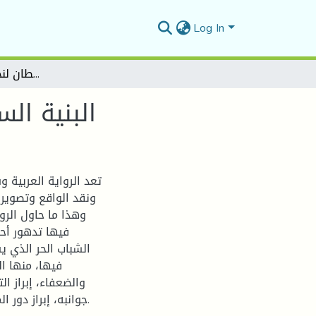
Log In
البنية السردية في رواية رأس الشيطان لنجيب الكيلاني أنموذجا
البنية ال
تعد الرواية العربية و
ونقد الواقع وتصوير
وهذا ما حاول الرو
فيها تدهور أح
الشباب الحر الذي ي
فيها، منها ا
والضعفاء، إبراز 
جوانبه، إبراز دور المثقف في معالجة هموم مجتمعه، وقضايا أمته ومشكلاتها.