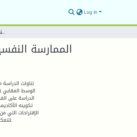
Log In
" الممارسة النفسية للأخصائي النفساني العيادي في الوسط العقابي (السجن)بين التكويـن النظــري والعمــل الميـــداني.
تناولت الدراسة 
الوسط العقابي (ال
الدراسة على الفج
تكوينه الأكاديم
الإقتراحات التي م
لتنعكس إيجابا على الممارسة العيادية له, وعلى توقعات المرضى.