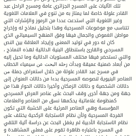
تلك الآليات على المسرح الجزائري عامة ومسرح الراحل عبد
القادر علولة خاصة لما يمتاز به من تنوع في العلامات اللغوية
وغير اللغوية التي استدعت عددا من الرموز والإشارات التي
تتناسب مع موضوعات المسرحية وهذا بتحليل نماذج له وإخراج
مواطن الغموض والجمال فيها وفق المنهج السيميائي الذي
كان له دور في توليد المعنى وإيجاد العلاقة بين النص
المسرحي والقارئ باستنطاق البنية الدلالية لهذه النماذج ،
والتي تستحضر فيها مختلف المستويات الدلالية وما تحيل إليه
من أبعاد ضمنية عميقة وبدأت رﺣﻠﺔ اﻟﺒﺤﺚ ﻋﻦ سيمياء الخطاب
في مسرح عبد القادر علولة من خلال استعراض جملة ﻣﻦ
العناصر البنيوية لنصوصه المسرحية بدءا من دلالات العنوان إلى
دلالات الشخصية و دلالات الزمكان وأخيرا دلالات الحوار هذا من
جهة ومن جهة أخرى وقف البحث على عناصر العرض المسرحي
كمنظومة علاماتية يحكمها نسق من العناصر والعلامات
المؤسسة وهي العناصر المرئية على الخشبة التي تكون
الفرجة المسرحية ولأن نظام الاستجابة الركحية يختلف على
نظام الاستجابة الأدبية لم يغفل البحث عن دراسة آلية التلقي
في المسرح باعتباره ظاهرة تقوم على فعلي المشاهدة و