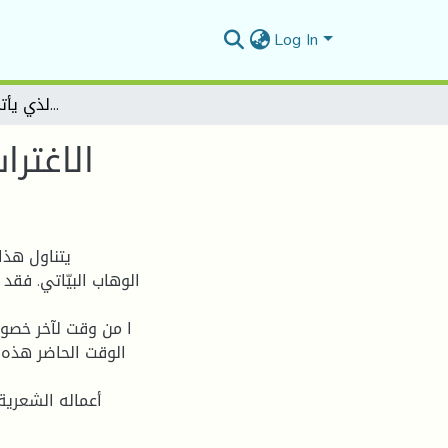
Log In
الاغتراب في شعر البيّاتيديوان: (الذي يأتي ولا يأتي)أنموذج اً
الاغترا
يتناول هذا
الوهاب البيّاتي. فقد
الوقت الحاضر هذه ا
أعماله الشعرية