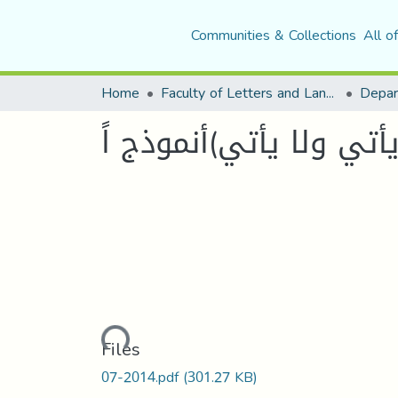
Communities & Collections
All o
Home
Faculty of Letters and Languages
أتي ولا يأتي)أنموذج اً
Loading...
Files
07-2014.pdf
(301.27 KB)