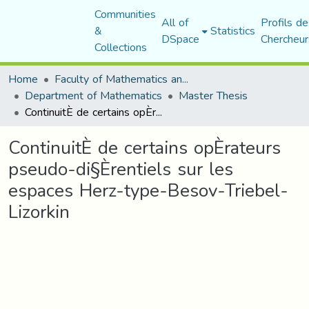
Communities
All of
Profils de
&
Statistics
DSpace
Chercheur
Collections
Home
Faculty of Mathematics and Computer Science
Department of Mathematics
Master Thesis
ContinuitÈ de certains opÈrateurs pseudo-di§Èrentiels sur les espaces Herz-type-Besov-Triebel-Lizorkin
ContinuitÈ de certains opÈrateurs
pseudo-di§Èrentiels sur les
espaces Herz-type-Besov-Triebel-
Lizorkin