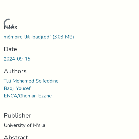
Loading...
Files
mémoire tlili-badji.pdf
(3.03 MB)
Date
2024-09-15
Authors
Tlili Mohamed Seifeddine
Badji Youcef
ENCA/Ghemari Ezzine
Publisher
University of M'sila
Abstract