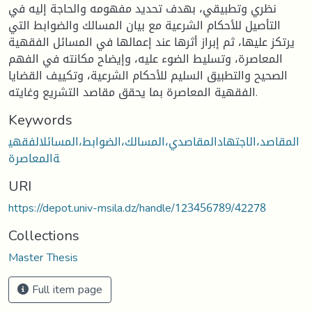
نظري وتطبيقي، بهدف تحديد مفهومه والحاجة إليه في
التأصيل للأحكام الشرعية مع بيان المسالك والضوابط التي
يرتكز عليها، ثم إبراز أثرها عند إعمالها في المسائل الفقهية
المعاصرة، وتسليط الضوء عليه، وإيضاح مكانته في الفهم
الصحيح والتطبيق السليم للأحكام الشرعية، وتكييف القضايا
الفقهية المعاصرة بما يحقق مقاصد التشريع وغايته.
Keywords
المقاصد،الاجتهادالمقاصدي،المسالك،الضوابط،المسائلالفقهي
ةالمعاصرة
URI
https://depot.univ-msila.dz/handle/123456789/42278
Collections
Master Thesis
Full item page