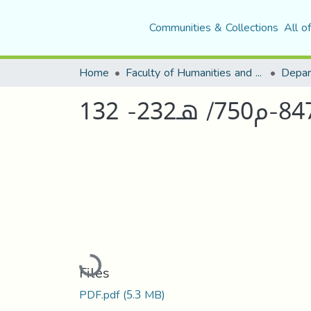
Communities & Collections
All o
Home
Faculty of Humanities and Social Sciences
Depar
Loading...
Files
PDF.pdf
(5.3 MB)