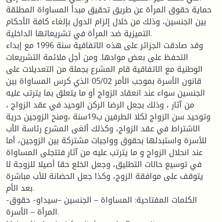
حماية حقوق المرأة عن طريق تحقيق مبدأ المساواة المطلقة
بين الجنسين، وذلك من خلال إلزام الدول بإلغاء كافة الأحكام
التميزية ضد المرأة في تشريعاتها الداخلية.
وقد صادقت الجزائر على هذه الاتفاقية سنة 1996 مع إبداء
التحفظ على بعض موادها. ومن أجل ملائمة التشريعات
الوطنية مع الاتفاقية قام المشرع بجملة من التعديلات على
قانون الأسرة بموجب الأمر 05/02 الذي كرس المساواة بين
الجنسين سواء عند انعقاد الزواج أو ما يتعلق بما يترتب عليه
من آثار ، وذلك بجعل الرضا الركن الوحيد في عقد الزواج ،
وتوحيد سن الزواج لكلا الطرفين ب19سنة ،ومنح الزوجين حرية
الاشتراط في عقد الزواج، وكذلك ألغى المشرع رئاسة الأب
للأسرة واستبدلها بحقوق وواجبات مشتركة بين الزوجين، أما
عند انحلال الزواج و ما يترتب عليه من آثار فتتجلى المساواة
في توسيع حالات التطليق، وجعل الخلع حقا أصيلا للزوجة لا
يتوقف على موافقة الزوج، وكذا جعل الحضانة للأب مباشرة
بعد الأم.
الكلمات المفتاحية: المساواة – الجنسين –سيداو- حقوق-
المرأة – الأسرة.