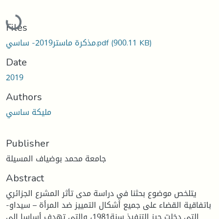
Loading...
Files
مذكرة ماستر2019- ساسي.pdf
(900.11 KB)
Date
2019
Authors
مليكة ساسي
Publisher
جامعة محمد بوضياف المسيلة
Abstract
يتلخص موضوع بحثنا في دراسة مدى تأثر المشرع الجزائري
باتفاقية القضاء على جميع أشكال التمييز ضد المرأة – سيداو-
التي دخلت حيز التنفيذ سنة1981، والتي تهدف أساسا إلى