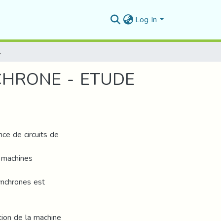
Log In
E - ETUDE COMPARATIVE
HRONE - ETUDE
ce de circuits de
s machines
ynchrones est
ation de la machine