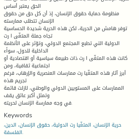
الحق یعتبر أساس
منظومة حمایة حقوق الإنسان، إذ أن كل حق من حقوق
الإنسان تتطلب ممارسته
توفر هامش من الحریة، لكن هذه الحریة شدیدة الحساسیة
تجاه جملة المتغّی ا رت
الدولیة التي تطبع المجتمع الدولي، وتؤثر على الأنظمة
الداخلیة للدول، سواًء
كانت هذه المتغّی ا رت ذات طبیعة سیاسیة أو اقتصادیة أو
اجتماعیة ثقافیة، ومن
أبرز آثار هذه المتغّیا رت ممارسات العنصریة والإرهاب، فرغم
تجریم هذه
الممارسات على المستویین الدولي والوطني، لازلت قائمة
وتمثل أكبر عائق یقف
في وجه ممارسة الإنسان لحریته.
Keywords
حریة الإنسان، المتغّیا رت الدولیة، حقوق الإنسان، الدین،
الفلسفة.