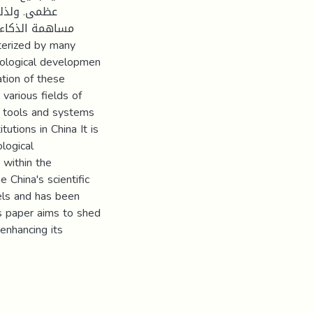
عظمى. ولذلك
مساهمة الذكاء 
nological developmen
ation of these
various fields of
al tools and systems
tions in China It is
logical
 within the
 China's scientific
els and has been
is paper aims to shed
enhancing its