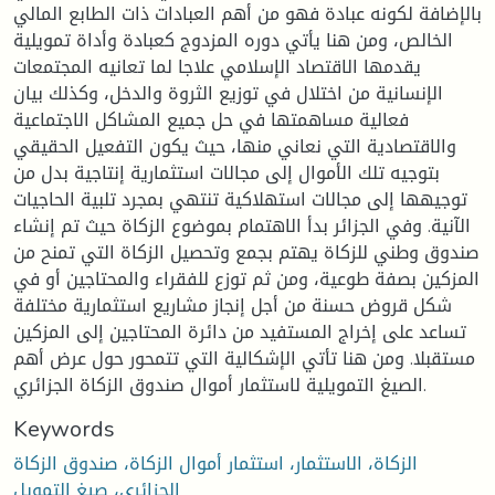
بالإضافة لكونه عبادة فهو من أهم العبادات ذات الطابع المالي
الخالص، ومن هنا يأتي دوره المزدوج كعبادة وأداة تمويلية
يقدمها الاقتصاد الإسلامي علاجا لما تعانيه المجتمعات
الإنسانية من اختلال في توزيع الثروة والدخل، وكذلك بيان
فعالية مساهمتها في حل جميع المشاكل الاجتماعية
والاقتصادية التي نعاني منها، حيث يكون التفعيل الحقيقي
بتوجيه تلك الأموال إلى مجالات استثمارية إنتاجية بدل من
توجيهها إلى مجالات استهلاكية تنتهي بمجرد تلبية الحاجيات
الآنية. وفي الجزائر بدأ الاهتمام بموضوع الزكاة حيث تم إنشاء
صندوق وطني للزكاة يهتم بجمع وتحصيل الزكاة التي تمنح من
المزكين بصفة طوعية، ومن ثم توزع للفقراء والمحتاجين أو في
شكل قروض حسنة من أجل إنجاز مشاريع استثمارية مختلفة
تساعد على إخراج المستفيد من دائرة المحتاجين إلى المزكين
مستقبلا. ومن هنا تأتي الإشكالية التي تتمحور حول عرض أهم
الصيغ التمويلية لاستثمار أموال صندوق الزكاة الجزائري.
Keywords
الزكاة، الاستثمار، استثمار أموال الزكاة، صندوق الزكاة
الجزائري، صيغ التمويل