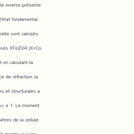
le inverse présente
l'état fondamental
lle sont calculés.
mposés XFe2O4 (X=Co,
 en calculant la
ce de réfraction, la
es et structurales a
0 ≤ 𝑦𝑦 ≤ 1. Le moment
ètres de la cellule