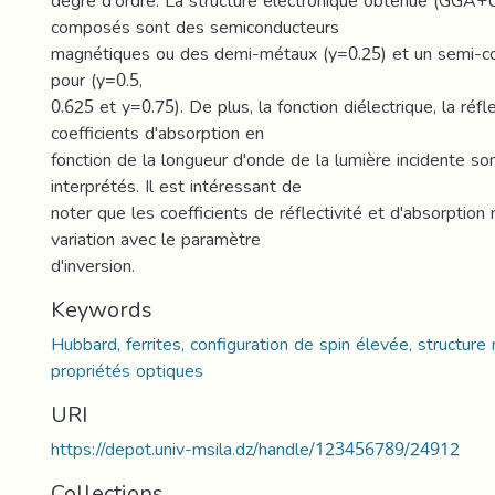
degré d'ordre. La structure électronique obtenue (GGA+
composés sont des semiconducteurs
magnétiques ou des demi-métaux (y=0.25) et un semi-c
pour (y=0.5,
0.625 et y=0.75). De plus, la fonction diélectrique, la réfle
coefficients d'absorption en
fonction de la longueur d'onde de la lumière incidente son
interprétés. Il est intéressant de
noter que les coefficients de réflectivité et d'absorption
variation avec le paramètre
d'inversion.
Keywords
Hubbard, ferrites, configuration de spin élevée, structure
propriétés optiques
URI
https://depot.univ-msila.dz/handle/123456789/24912
Collections