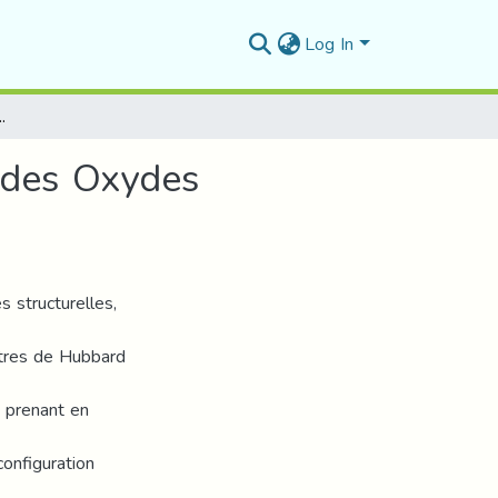
Log In
riétés Magnétique des Oxydes Magnétiques
 des Oxydes
s structurelles,
tres de Hubbard
n prenant en
configuration