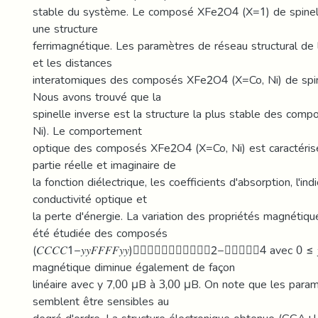
stable du système. Le composé XFe2O4 (X=1) de spinel
une structure
ferrimagnétique. Les paramètres de réseau structural de 
et les distances
interatomiques des composés XFe2O4 (X=Co, Ni) de spine
Nous avons trouvé que la
spinelle inverse est la structure la plus stable des co
Ni). Le comportement
optique des composés XFe2O4 (X=Co, Ni) est caractérisé
partie réelle et imaginaire de
la fonction diélectrique, les coefficients d'absorption, l'indi
conductivité optique et
la perte d'énergie. La variation des propriétés magnétiqu
été étudiée des composés
(𝐶𝐶𝐶𝐶1−𝑦𝑦𝐹𝐹𝐹𝐹𝑦𝑦)􀵫𝐶𝐶𝐶𝐶𝑦𝑦𝐹𝐹𝐹𝐹2−𝑦𝑦􀵯𝑂𝑂4 avec 
magnétique diminue également de façon
linéaire avec y 7,00 μB à 3,00 μB. On note que les param
semblent être sensibles au