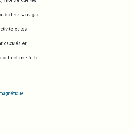
U) montre que les
onducteur sans gap
ctivité et les
t calculés et
 montrent une forte
 magnétique,