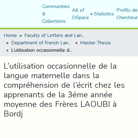
Communities
All of
Profils de
&
Statistics
DSpace
Chercheur
Collections
Home
Faculty of Letters and Languages
Department of French Language and Literature
Master Thesis
L’utilisation occasionnelle de la langue maternelle dans la compréhension de l’écrit chez les apprenants de la 3éme année moyenne des Frères LAOUBI à Bordj
L’utilisation occasionnelle de la
langue maternelle dans la
compréhension de l’écrit chez les
apprenants de la 3éme année
moyenne des Frères LAOUBI à
Bordj