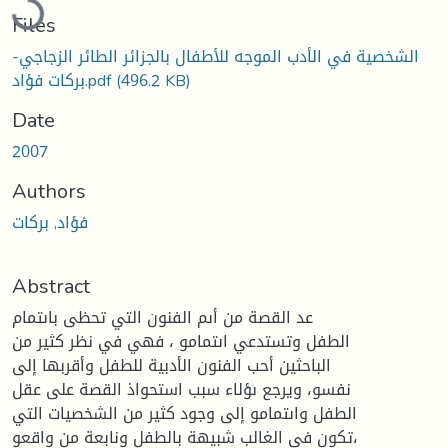
Files
الشخصية في الأدب الموجه للأطفال بالجزائر الطائر الزجاجي-
(496.2 KB)
بركات فؤاد.pdf
Date
2007
Authors
فؤاد, بركات
Abstract
عد القصة من أىم الفنون التي تحظى باىتمام
الطفل وتستدعي اىتمامو ، فهي في نظر كثير من
الباحثين أحب الفنون الأدبية للطفل وأقربها إلى
نفسو، ويرجع ىؤلاء سبب استحواذ القصة على عقل
الطفل واىتمامو إلى وجود كثير من الشخصيات التي
تكون في الغالب شبيهة بالطفل ونابعة من واقعو،