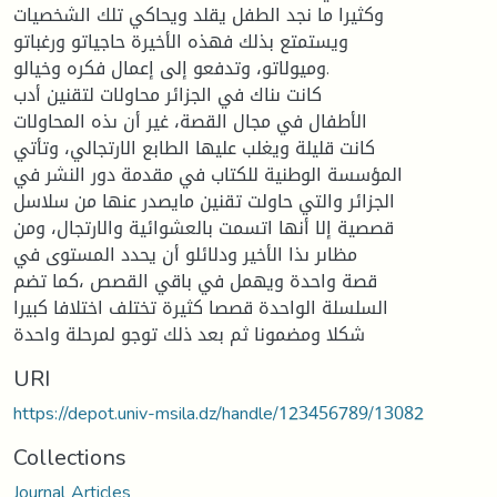
وكثيرا ما نجد الطفل يقلد ويحاكي تلك الشخصيات
ويستمتع بذلك فهذه الأخيرة حاجياتو ورغباتو
وميولاتو، وتدفعو إلى إعمال فكره وخيالو.
كانت ىناك في الجزائر محاولات لتقنين أدب
الأطفال في مجال القصة، غير أن ىذه المحاولات
كانت قليلة ويغلب عليها الطابع الارتجالي، وتأتي
المؤسسة الوطنية للكتاب في مقدمة دور النشر في
الجزائر والتي حاولت تقنين مايصدر عنها من سلاسل
قصصية إلا أنها اتسمت بالعشوائية والارتجال، ومن
مظاىر ىذا الأخير ودلائلو أن يحدد المستوى في
قصة واحدة ويهمل في باقي القصص ،كما تضم
السلسلة الواحدة قصصا كثيرة تختلف اختلافا كبيرا
شكلا ومضمونا ثم بعد ذلك توجو لمرحلة واحدة
URI
https://depot.univ-msila.dz/handle/123456789/13082
Collections
Journal Articles