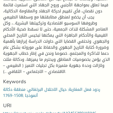
فيما تعلق بمواجهة الأجنبي وروح الجهاد التي استمرت قائمة
دون نقصان، فأي تقييم لحركة الجهاد والمقاومة الدكالية،
يجب أن يخضع لمنطق مطابقتها مع وسطها الطبيعي
وظروفها السوسيو اقتصادية وتركيبتها البشرية...، وكل
العناصر المشكلة للذات الجمعية، حتى لا نسقط ضحية الأحكام
القيمية والأحكام الجاهزة التي يمكنها تبخيس التاريخ المحلي
والجهوي. وتحتفي القضايا التي حاولت الدراسة إبرازها بأهمية
وضرورة كتابة التاريخ الجهوي والحفاظ على موروثه بشكل عام
دعما للذاكرة والمجتمع، خصوصا ونحن في إطار خطاب الجهوية
الذي يؤمن بخصوصيات المناطق ويحترم ما يميزها، ودكالة مثلت
ولازالت وحدة جهوية متميزة بكل تجليات التميز ( الطبيعي –
الاقتصادي – الاجتماعي – الثقافي ...).
Keywords
ردود فعل المغاربة; حيال الاحتلال البرتغالي; منطقة دكالة
أنموذجا ;1508-1769
URI