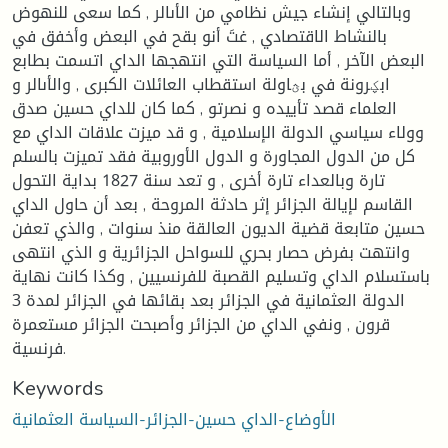
وبالتالي إنشاء جيش نظامي من الأىالر , كما سعى للنهوض
بالنشاط الاقتصادي , غتَ أنو بقح في البعض وأخفق في
البعض الآخر , أما السياسة التي انتهجها الداي اتسمت بطابع
ابؼرونة في بؿاولة استقطاب العائلات الكبرى , والأىالر و
العلماء قصد تأييده و نصرتو , كما كان للداي حسين صدق
وولاء سياسي الدولة الإسلامية , و قد ميزت علاقات الداي مع
كل من الدول المجاورة و الدول الأوروبية فقد تميزت بالسلم
تارة وبالعداء تارة أخرى , و تعد سنة 1827 بداية التحول
القاسم لإيالة الجزائر إثر حادثة المروحة , بعد أن حاول الداي
حسين متابعة قضية الديون العالقة منذ سنوات , والذي تعفن
وانتهت بفرض حصار بحري للسواحل الجزائرية و الذي انتهى
باستسلام الداي وتسليم القصبة للفرنسيين , وكذا كانت نهاية
الدولة العثمانية في الجزائر بعد بقائها في الجزائر لمدة 3
قرون , ونفي الداي من الجزائر وأصبحت الجزائر مستعمرة
فرنسية.
Keywords
الأوضاع-الداي حسين-الجزائر-السياسة العثمانية