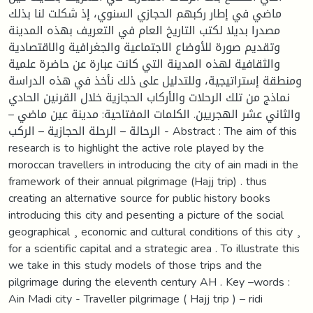
ماضي في إطار ركبهم الحجازي السنوي، إذ شكلت لنا بذلك
مصدرا بديلا لكتب التاريخ العام في التعريف بهذه المدينة
وتقديم صورة للأوضاع الاجتماعية والجغرافية والاقتصادية
والثقافية لهذه المدينة التي كانت عبارة عن حاضرة علمية
ومنطقة إستراتيجية، وللتدليل على ذلك نأخذ في هذه الدراسة
نماذج من تلك الرحلات والأركاب الحجازية خلال القرنين الحادي
والثاني عشر الهجريين. الكلمات المفتاحية: مدينة عين ماضي –
الرحالة – الرحلة الحجازية – الركب - Abstract : The aim of this
research is to highlight the active role played by the
moroccan travellers in introducing the city of ain madi in the
framework of their annual pilgrimage (Hajj trip) . thus
creating an alternative source for public history books
introducing this city and pesenting a picture of the social
geographical ¸ economic and cultural conditions of this city ¸
for a scientific capital and a strategic area . To illustrate this
we take in this study models of those trips and the
pilgrimage during the eleventh century AH . Key –words :
Ain Madi city - Traveller pilgrimage ( Hajj trip ) – ridi