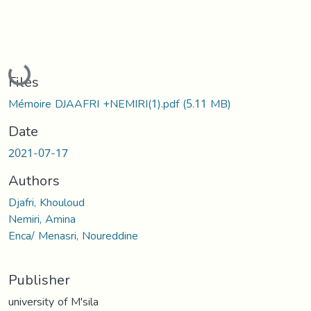
Loading...
Files
Mémoire DJAAFRI +NEMIRI(1).pdf
(5.11 MB)
Date
2021-07-17
Authors
Djafri, Khouloud
Nemiri, Amina
Enca/ Menasri, Noureddine
Publisher
university of M'sila