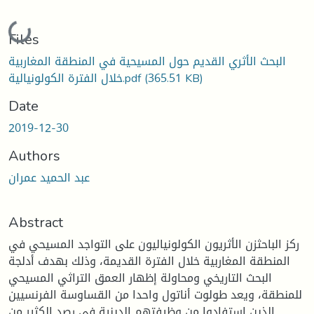
Loading...
Files
البحث الأثري القديم حول المسيحية في المنطقة المغاربية
(365.51 KB)
خلال الفترة الكولونيالية.pdf
Date
2019-12-30
Authors
عبد الحميد عمران
Abstract
ركز الباحثزن الأثريون الكولونياليون على التواجد المسيحي في
المنطقة المغاربية خلال الفترة القديمة، وذلك بهدف أدلجة
البحث التاريخي ومحاولة إظهار العمق التراثي المسيحي
للمنطقة، ويعد طولوت أناتول واحدا من القساوسة الفرنسيين
الذين استفادوا من وظيفتهم الدينية في رصد الكثير من