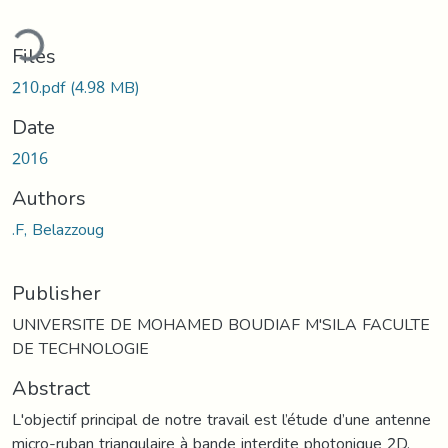
ding...
Files
210.pdf
(4.98 MB)
Date
2016
Authors
.F, Belazzoug
Publisher
UNIVERSITE DE MOHAMED BOUDIAF M'SILA FACULTE
DE TECHNOLOGIE
Abstract
L'objectif principal de notre travail est l’étude d’une antenne
micro-ruban triangulaire à bande interdite photonique 2D.