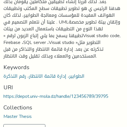
بعد. لذلك قررنا إنشاء تطبيقين متكاملين يقومان بذلك.
هدفنا الرئيس ي هو تطوير تطبيقات سطح المكتب وتطبيقات
الهواتف المفيدة للمؤسسات ومعالجة الطوابير، لذلك كان
علينا أن نتعلم التصميم في . UMLوإتقان بيئة تطوير مخصصة
لهذا النوع من التطبيقات باستعمال العديد من بيئات
« تطبيقنا يسمح بما يلي إتباع الزبون لرقمVisual studio code,
Firebase ،SQL server ،Visual studio »التطوير مثل
تذكرته عن بعد. إدارة قائمة الانتظار والتذاكر من قبل
المستخدمين والعملاء وبذلك تقليل وقت الانتظار.
Keywords
الطوابير، إدارة قائمة الانتظار، رقم التذكرة
URI
https://depot.univ-msila.dz/handle/123456789/39795
Collections
Master Thesis