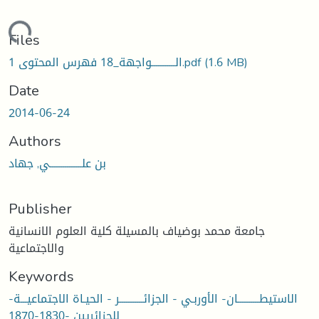
Loading...
Files
(1.6 MB)
1 الـــــــــــواجهة_18 فهرس المحتوى.pdf
Date
2014-06-24
Authors
بن علـــــــــــــــي, جهاد
Publisher
جامعة محمد بوضياف بالمسيلة كلية العلوم الانسانية
والاجتماعية
Keywords
الاستيطــــــــــان- الأوربـي - الجزائـــــــــــر - الحيـاة الاجتماعيـــة-
للجزائريين -1830-1870