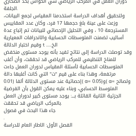
دوران العمل في المركب الرياضي سي الحواس بحد الصحاري
الجلفة.
ولتحقيق أهداف الدراسة استخدمنا المقياس لجمع البيانات،
وزعت على عينة بلغ حجمها 17 فرد، وكان عدد المقاييس
المسترجعة 10 ، وفي التحليل الإحصائي للبيانات تم إتباع عدة
أساليب تضمنت المتوسطات الحسابية والانحرافات المعيارية
وقيم اختبار الدلالة t ......الخ
وقد توصلت الدراسة إلى نتائج تفيد بأنه يوجد مستوى منخفض
للمناخ التنظيمي للمركب الرياضي قد تحققت، وأن أغلب
المتوسطات الحسابية لأسئلة المقياس لدوران العمل جاءت
مرتفعة، وهذا بناء على قيم "ت" التي كانت أغلبها دالة
إحصائية عند مستوى الدلالة ألفا (0.01( α= و(0.05( α= ولصالح
المتوسط الحسابي، وبناء عليه يمكن القول بأن الفرضية
الجزئية الثانية القائلة بـــ: يوجد مستوى كبير لدوران العمل
بالمركب الرياضي قد تحققت.
جاء هذا البحث في فصول
.
الفصل الأول: الاطار العام للدراسة