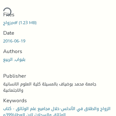
ding...
Files
زواج.pdf
(1.23 MB)
Date
2016-06-19
Authors
بلبواب, الربیع
Publisher
جامعة محمد بوضياف بالمسيلة كلية العلوم الانسانية
والاجتماعية
Keywords
الزواج والطلاق في الأندلس-خلال مجامیع علم الوثائق - كتاب
الوثائق والسجلات لابن العطار)399ه