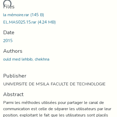
ading...
Files
la mémoire.rar
(145 B)
EL.MAS025.15.rar
(4.24 MB)
Date
2015
Authors
ould med lehbib, chekhna
Publisher
UNIVERSITE DE M’SILA FACULTE DE TECHNOLOGIE
Abstract
Parmi les méthodes utilisées pour partager le canal de
communication est celle de séparer les utilisateurs par leur
position, exploitant le fait que les utilisateurs sont placés