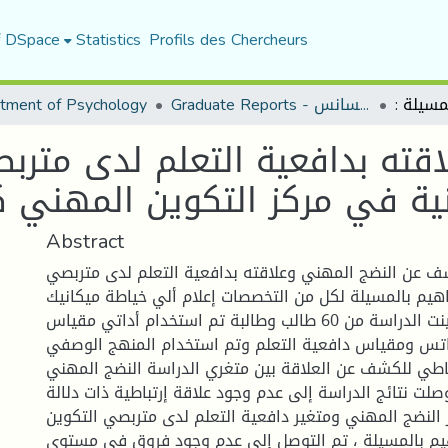
f DSpace
Statistics
Profils des Chercheurs
Graduate Reports - تقارير الليسانس
tment of Psychology
ية في مركز التكوين المهني كب
Abstract
 عن النضج المهني وعلاقته بدافعية التعلم لدى متربصي
راهيم بالمسيلة لكل من التخصصات إعلام ألي خياطة ميكانيك
السيارات و تكونت عينت الدراسة من 60 طالب وطالبة تم استخدام أداتي مقياس
اتس ومقياس دافعية التعلم وتم استخدام المنهج الوصفي
باطي للكشف عن العلاقة بين متغري الدراسة النضج المهني
صلت نتائج الدراسة إلى عدم وجود علاقة إرتباطية ذات دلالة
 النضج المهني ومتغير دافعية التعلم لدى متربصي التكوين
هيم بالمسيلة ، تم التوصل إلى عدم وجود فروق في مستوى