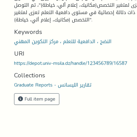
ى لمتغير التخصص(مكانيك، إعلام ألي، خياطة)"، تم التوصل
ذات دلالة إحصائية في مستوى دافعية التعلم تعزى لمتغير
التخصص (مكانيك، إعلام ألي، خياطة)".
Keywords
النضج ، الدافعية للتعلم ، مركز التكوين المهني
URI
https://depot.univ-msila.dz/handle/123456789/16587
Collections
Graduate Reports - تقارير الليسانس
Full item page