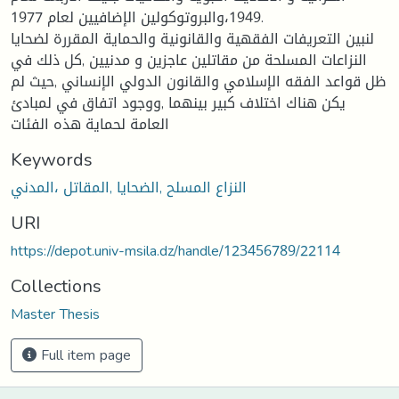
1949،والبروتوكولين الإضافيين لعام 1977.
لنبين التعريفات الفقهية والقانونية والحماية المقررة لضحايا
النزاعات المسلحة من مقاتلين عاجزين و مدنيين ,كل ذلك في
ظل قواعد الفقه الإسلامي والقانون الدولي الإنساني ,حيث لم
يكن هناك اختلاف كبير بينهما ,ووجود اتفاق في لمبادئ
العامة لحماية هذه الفئات
Keywords
النزاع المسلح ,الضحايا ,المقاتل ،المدني
URI
https://depot.univ-msila.dz/handle/123456789/22114
Collections
Master Thesis
Full item page