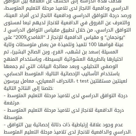
هدفت هذه الدراسة إلى الكشف عن العلاقة بين التوافق
الدراسي ودافعية الانجاز لدى تلاميذ مرحلة التعليم المتوسط،
ورصد درجة التوافق الدراسي ودافعية الانجاز لدى أفراد العينة،
والتعرف عن الفروق في الدافعية للانجاز لديهم تبعا لمستوى
التوافق الدراسي، من خلال تطبيق مقياس التوافق الدراسي لـ
"يونجمان" و مقياس الدافعية للإنجاز لـ "الغامدي2009" على
عينة قوامها 100 تلميذ وتلميذة من بعض متوسطات ولاية
المسيلة )سعد بن لشهب، الفرع، وبن الصالح البشير)، تم
اختيارها بالطريقة العشوائية البسيطة، وباستخدام المنهج
الوصفي التحليلي، وبعد معالجة البيانات التي تم جمعها
باستخدام الأساليب الإحصائية التالية: المتوسط الحسابي،
الانحراف المعياري، معامل بيرسون، t test لعينتين مستقلتين
خلصنا إلى النتائج التالية:
- درجة التوافق الدراسي لدى تلاميذ مرحلة التعليم المتوسط
مرتفعة.
- درجة الدافعية للانجاز لدى تلاميذ مرحلة التعليم المتوسط
متوسطة.
- عدم وجود علاقة إرتباطية ذات دلالة إحصائية بين التوافق
الدراسي والدافعية للانجاز لدى تلاميذ مرحلة التعليم المتوسط.