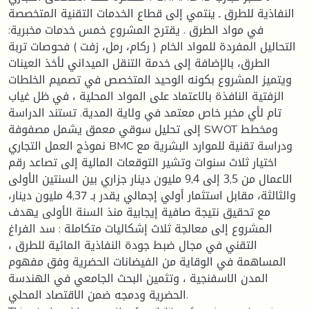
النفاذية للطرق ـ ينتمي إلى قطاع الخدمات التقنية المتخصصة
في مواد الطرق . يقترح المشروع خمس خدمات مخبرية:
التحاليل المفردة للمواد الخام ( ركام، رمل، زفت ) فحوصات تربة
الطرق، بالإضافة إلى خدمة التنقل الميداني لأخذ العينات
ويتميز المشروع بكونه الوحيد المتخصص في تصميم الخلطات
الزفتية النافذة بالاعتماد على المواد المحلية ، في ظل غياب
تام لأي مخبر خاص معتمد في ولاية المدية. تستند الدراسة
إلى تحليل سوقي معمق يشمل مصفوفة SWOT ومخطط
نموذج العمل التجاري BMC ودراسة تقنية للموارد البشرية مع
اختيار ثلاث سنوات وتشير التوقعات المالية إلى تصاعد رقم
الاعمال من 3,5 إلى 9,4 مليون دينار جزاري بين السنتين الأولى
والثالثة، مقابل استثمار أولي إجمالي يقدر بـ 4,37 مليون دينار،
مع تحقيق نتيجة صافية إيجابية منذ السنة الأولى يهدف
المشروع إلى معالجة ثلاث إشكاليات متكاملة : سد الفراغ
التقني في مجال ضبط جودة النفاذية المائية للطرق ،
المساهمة في الوقاية من الفيضانات الحضرية وفق مفهوم
المدن الاسفنجية ، وتثمين البحث الجامعي في الهندسة
الحضرية ودمجه ضمن الاقتصاد المحلي.