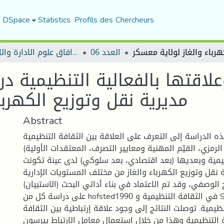
f DSpace
Statistics
Profils des Chercheurs
العدد 06
مجلة افاق علوم الادارة والاقتصاد
علاقتها بالفعالية التنظيمية د
مديرية نقل وتوزيع الكهربا
Abstract
الدراسة إلى التعرف على العلاقة بين الثقافة التنظيمية
م الرمزي، القيّم المهنية ومعايير التصرف، المعتقدات الأولية
ظيمية وبعديها (بعد اقتصادي، بعد سلوكي) لدى عينة تكونت
يرية نقل وتوزيع الكهرباء والغاز من مختلف المستويات الإدارية
 الوصفي، وقد تم الاعتماد في بناء أداتي البحث (الاستبيان
على دراسة كل من hofsted1990 في الثقافة التنظيمية و Steers (1977) فيما
ظيمية. توصلت النتائج إلى وجود علاقة إرتباطية بين الثقافة
ة التنظيمية وهذا من خلال استعمال معامل الارتباط بيرسون