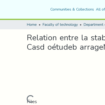
Communities & Collections
All o
Home
Faculty of technology
Department o
Relation entre la sta
Casd oétudeb arrage
Loading...
Files