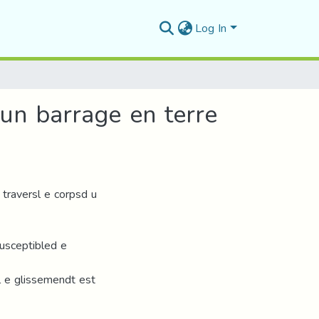
Log In
 un barrage en terre
 traversl e corpsd u
 usceptibled e
l e glissemendt est