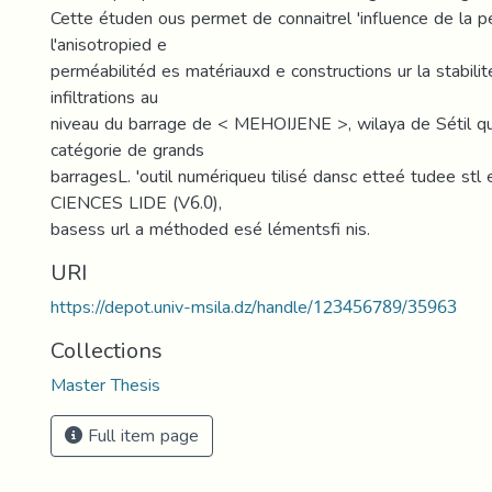
Cette étuden ous permet de connaitrel 'influence de la p
l'anisotropied e
perméabilitéd es matériauxd e constructions ur la stabili
infiltrations au
niveau du barrage de < MEHOIJENE >, wilaya de Sétil qu
catégorie de grands
barragesL. 'outil numériqueu tilisé dansc etteé tudee stl
CIENCES LIDE (V6.0),
basess url a méthoded esé lémentsfi nis.
URI
https://depot.univ-msila.dz/handle/123456789/35963
Collections
Master Thesis
Full item page