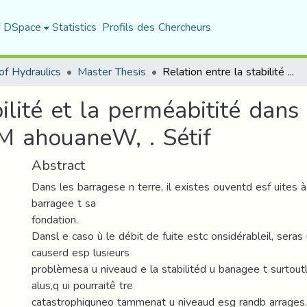
f DSpace
Statistics
Profils des Chercheurs
f Hydraulics
Master Thesis
Relation entre la stabilité et la perméabitité dans un barrage en terre Casd oétudeb arrageM ahouaneW, . Sétif
bilité et la perméabitité dans
M ahouaneW, . Sétif
Abstract
Dans les barragese n terre, il existes ouventd esf uites à
barragee t sa
fondation.
Dansl e caso ù le débit de fuite estc onsidérableil, seras
causerd esp lusieurs
problèmesa u niveaud e la stabilitéd u banagee t surtout
alus,q ui pourraitê tre
catastrophiquneo tammenat u niveaud esg randb arrages.